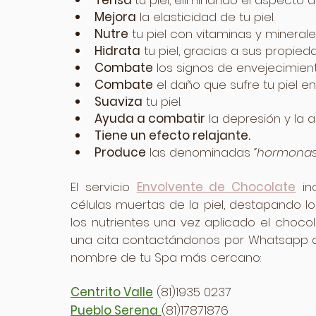
Tensa 
tu piel, eliminando el aspecto de
Mejora
 la elasticidad de tu piel.
Nutre
 tu piel con vitaminas y minerale
Hidrata
 tu piel, gracias a sus propie
Combate
 los signos de envejecimient
Combate
 el daño que sufre tu piel en 
Suaviza
 tu piel.
Ayuda a combatir
 la depresión y la 
Tiene un efecto relajante.
Produce
 las denominadas 
“hormonas 
El servicio 
Envolvente de Chocolate
 in
células muertas de la piel, destapando l
los nutrientes una vez aplicado el chocol
una cita contactándonos por Whatsapp a l
nombre de tu Spa más cercano:
Centrito Valle
 (81)1935 0237
Pueblo Serena
(81)17871876