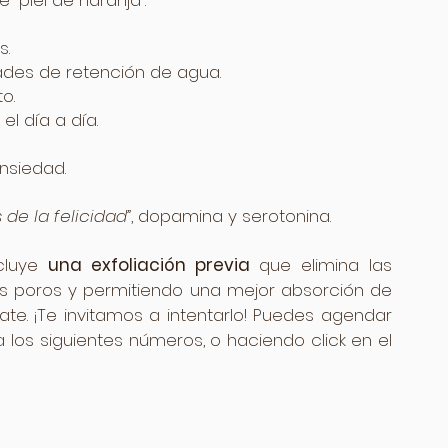
 “piel de naranja”.
s.
dades de retención de agua.
o.
el día a día.
ansiedad.
de la felicidad”
, dopamina y serotonina.
cluye 
una exfoliación previa
 que elimina las 
os poros y permitiendo una mejor absorción de 
ate. ¡Te invitamos a intentarlo! Puedes agendar 
os siguientes números, o haciendo click en el 