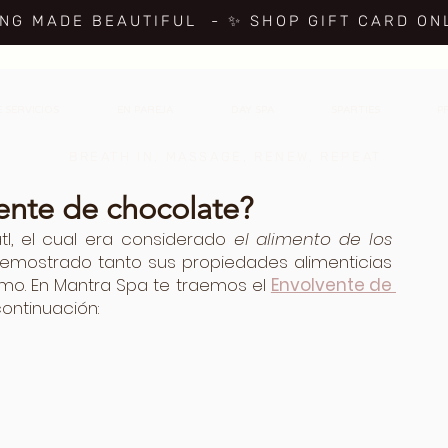
ING MADE BEAUTIFUL
- ✨ SHOP GIFT CARD ON
 SERVICIOS
EN PAREJA
DAY SPA
SPARTIES
P
BREATH IN, MASSAGE, RENEW, REPEAT
vente de chocolate?
tl, el cual era considerado 
el alimento de los 
emostrado tanto sus propiedades alimenticias 
mo. En Mantra Spa te traemos el 
Envolvente de 
ontinuación: