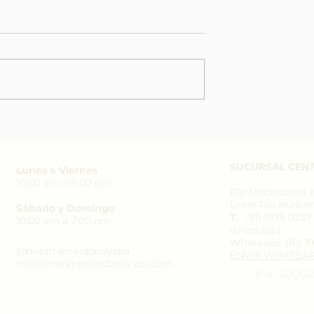
rve un drenaje
¿Masaje descontracturante 
masaje anti-estrés?
SUCURSAL CENT
Lunes a Viernes
10:00 am a 8:00 pm
RIo Moctezuma #3
Entre Rio Hudso
Sábado y Domingo
T.
(81) 1935 023
10:00 am a 7:00 pm
whatsapp)
Whatsapp.
(81) 1
@mantramindbodyspa
ENVIA WHATSA
info@mantramindbodyspa.com
IR A GOOGL