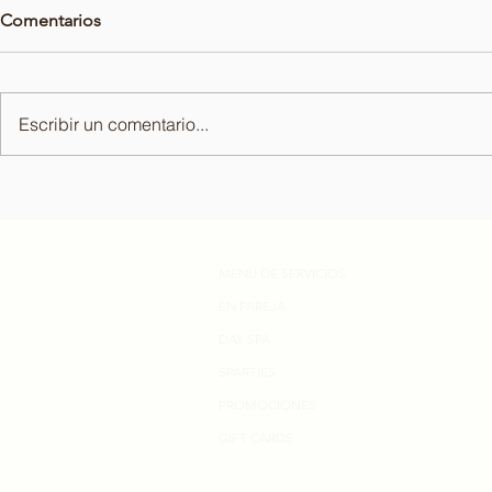
Comentarios
Escribir un comentario...
¿Para qué sirve una
¿Para qué si
exfoliación?
linfático?
MENU DE SERVICIOS
EN PAREJA
DAY SPA
SPARTIES
PROMOCIONES
GIFT CARDS