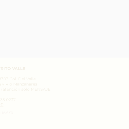
o
RITO VALLE
03 Col. Del Valle
n y Rio Manzanares
7 (atención solo MENSAJE
935 0237
PP
E MAPS