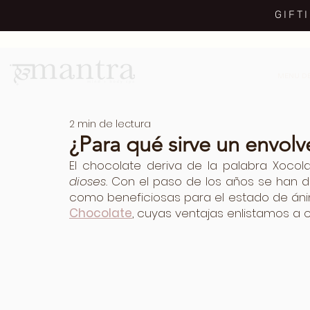
GIFT
MENU DE
2 min de lectura
¿Para qué sirve un envol
El chocolate deriva de la palabra Xocola
dioses.
 Con el paso de los años se han d
como beneficiosas para el estado de áni
Chocolate
, cuyas ventajas enlistamos a c