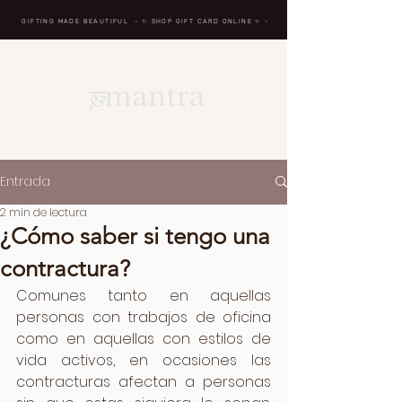
GIFTING MADE BEAUTIFUL
- ✨ SHOP GIFT CARD ONLINE
✨
-
BREATH IN, MASSAGE, RENEW, REPEAT
Entrada
2 min de lectura
¿Cómo saber si tengo una
contractura?
Comunes tanto en aquellas 
personas con trabajos de oficina 
como en aquellas con estilos de 
vida activos, en ocasiones las 
contracturas afectan a personas 