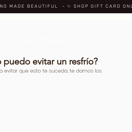
ING MADE BEAUTIFUL
- ✨ SHOP GIFT CARD ON
 SERVICIOS
EN PAREJA
DAY SPA
SPARTIES
P
BREATH IN, MASSAGE, RENEW, REPEAT
 puedo evitar un resfrío?
ra evitar que esto te suceda, te damos los 