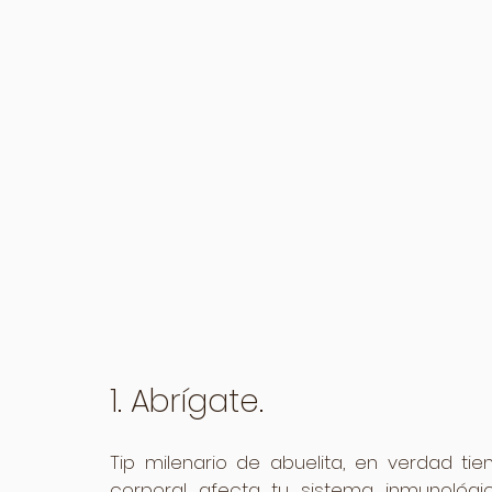
1. Abrígate.
Tip milenario de abuelita, en verdad ti
corporal afecta tu sistema inmunológi