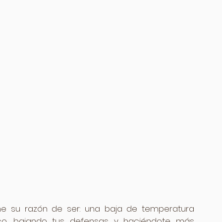
ene su razón de ser: una baja de temperatura 
co, bajando tus defensas y haciéndote más 