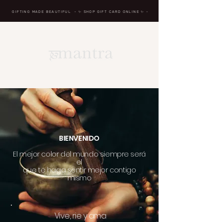
GIFTING MADE BEAUTIFUL
- ✨ SHOP GIFT CARD ONLINE
✨
-
BREATH IN, MASSAGE, RENEW, REPEAT
BIENVENIDO
El mejor color del mundo siempre será
el
que te haga sentir mejor contigo
mismo
Vive, rie y ama