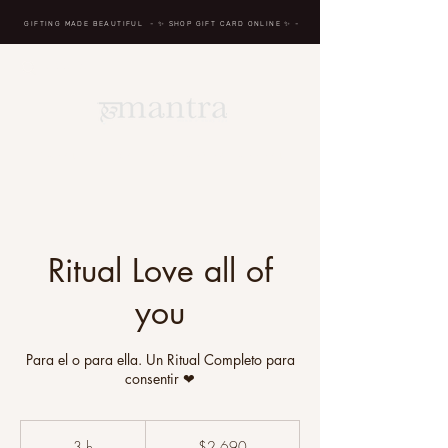
GIFTING MADE BEAUTIFUL
- ✨ SHOP GIFT CARD ONLINE
✨
-
BREATH IN, MASSAGE, RENEW, REPEAT
Ritual Love all of
you
Para el o para ella. Un Ritual Completo para
consentir ❤
2,690
pesos
3 h
3
$2,690