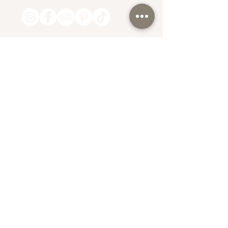
Lunes a Viernes
10:00 am a 8:00 pm
Sábado y Domingo
10:00 am a 7:00 pm
@mantramindbodyspa
info@mantramindbodyspa.com
SUCURSAL CENTRITO VALLE
RIo Moctezuma #303 Col. Del Valle
Entre Rio Hudson y Rio Manzanares
T.
(81) 1935 0237 (atención solo MENSAJE
whatsapp)
Whatsapp.
(81) 1935 0237
ENVIA WHATSAPP
IR A GOOGLE MAPS