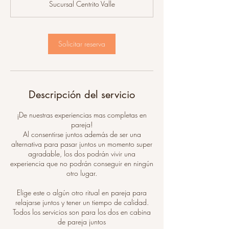
Sucursal Centrito Valle
4
0
m
Solicitar reserva
i
n
Descripción del servicio
¡De nuestras experiencias mas completas en
pareja!
Al consentirse juntos además de ser una
alternativa para pasar juntos un momento super
agradable, los dos podrán vivir una
experiencia que no podrán conseguir en ningún
otro lugar.
Elige este o algún otro ritual en pareja para
relajarse juntos y tener un tiempo de calidad.
Todos los servicios son para los dos en cabina
de pareja juntos