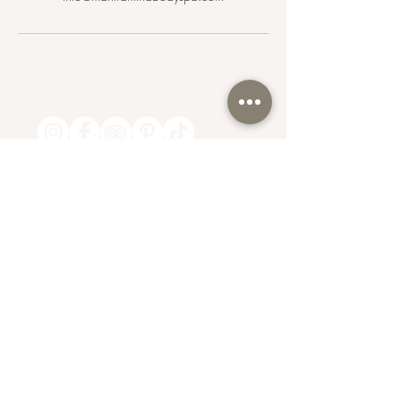
Lunes a Viernes
10:00 am a 8:00 pm
Sábado y Domingo
10:00 am a 7:00 pm
@mantramindbodyspa
info@mantramindbodyspa.com
SUCURSAL CENTRITO VALLE
RIo Moctezuma #303 Col. Del Valle
Entre Rio Hudson y Rio Manzanares