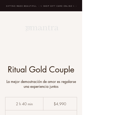
GIFTING MADE BEAUTIFUL
- ✨ SHOP GIFT CARD ONLINE
✨
-
BREATH IN, MASSAGE, RENEW, REPEAT
Ritual Gold Couple
La mejor demostración de amor es regalarse
una experiencia juntos
4,990
pesos
2 h 40 min
2
$4,990
mexicanos
h