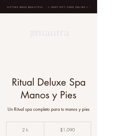
GIFTING MADE BEAUTIFUL
- ✨ SHOP GIFT CARD ONLINE
✨
-
BREATH IN, MASSAGE, RENEW, REPEAT
Ritual Deluxe Spa
Manos y Pies
Un Ritual spa completo para tu manos y pies
1,090
pesos
2 h
2
$1,090
mexicanos