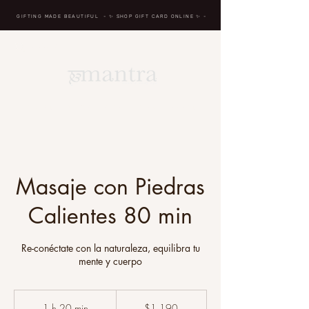
GIFTING MADE BEAUTIFUL
- ✨ SHOP GIFT CARD ONLINE
✨
-
BREATH IN, MASSAGE, RENEW, REPEAT
Masaje con Piedras
Calientes 80 min
Re-conéctate con la naturaleza, equilibra tu
mente y cuerpo
1,190
pesos
1 h 20 min
1
$1,190