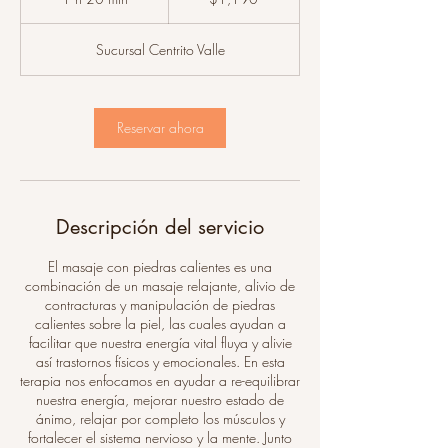
mexicanos
2
Sucursal Centrito Valle
0
m
i
Reservar ahora
n
Descripción del servicio
El masaje con piedras calientes es una
combinación de un masaje relajante, alivio de
contracturas y manipulación de piedras
calientes sobre la piel, las cuales ayudan a
facilitar que nuestra energía vital fluya y alivie
así trastornos físicos y emocionales. En esta
terapia nos enfocamos en ayudar a re-equilibrar
nuestra energía, mejorar nuestro estado de
ánimo, relajar por completo los músculos y
fortalecer el sistema nervioso y la mente. Junto