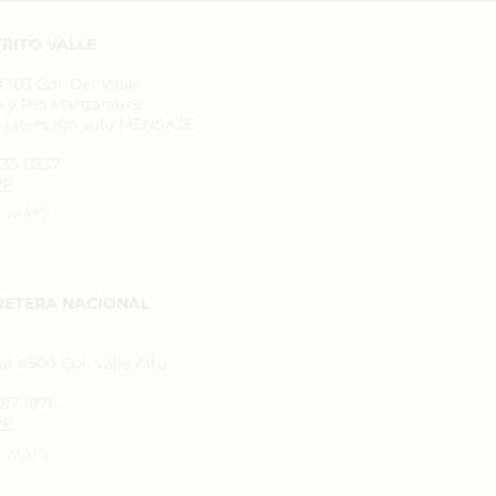
RITO VALLE
03 Col. Del Valle
n y Rio Manzanares
7 (atención solo MENSAJE
935 0237
PP
E MAPS
RETERA NACIONAL
l #500 Col. Valle Alto
787 1876
PP
E MAPS