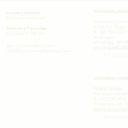
SUCURSAL CENT
Lunes a Viernes
10:00 am a 8:00 pm
RIo Moctezuma #3
Entre Rio Hudso
Sábado y Domingo
T.
(81) 1935 023
10:00 am a 7:00 pm
whatsapp)
Whatsapp.
(81) 1
@mantramindbodyspa
ENVIA WHATSA
info@mantramindbodyspa.com
IR A GOOGL
SUCURSAL CAR
Pueblo Serena
Carretera Naciona
T.
(81) 1787 1876
Whatsapp.
(81) 1
ENVIA WHATSA
IR A GOOGL