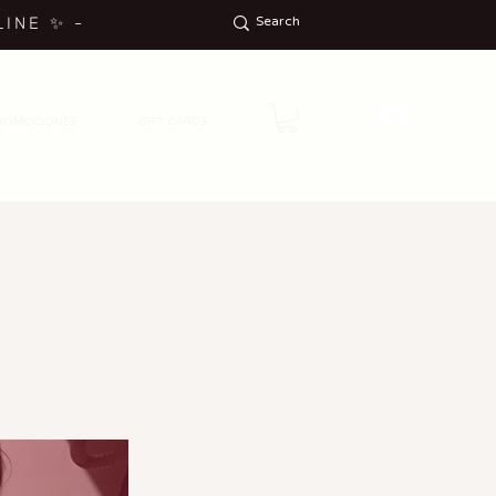
LINE
✨
-
ON
ROMOCIONES
GIFT CARDS