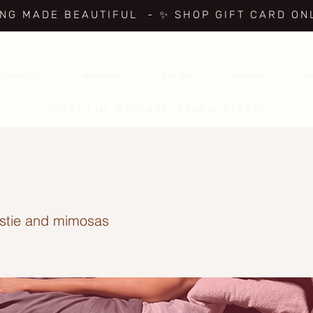
ING MADE BEAUTIFUL
- ✨ SHOP GIFT CARD ON
 SERVICIOS
EN PAREJA
DAY SPA
SPARTIES
P
BREATH IN, MASSAGE, RENEW, REPEAT
estie and mimosas