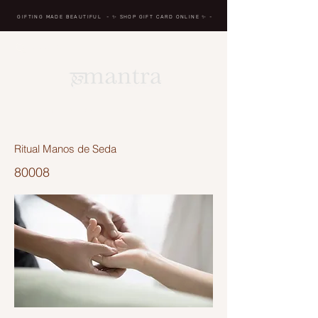
GIFTING MADE BEAUTIFUL
- ✨ SHOP GIFT CARD ONLINE
✨
-
BREATH IN, MASSAGE, RENEW, REPEAT
Ritual Manos de Seda
80008