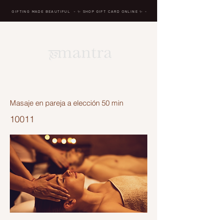
GIFTING MADE BEAUTIFUL
- ✨ SHOP GIFT CARD ONLINE
✨
-
BREATH IN, MASSAGE, RENEW, REPEAT
Masaje en pareja a elección 50 min
10011