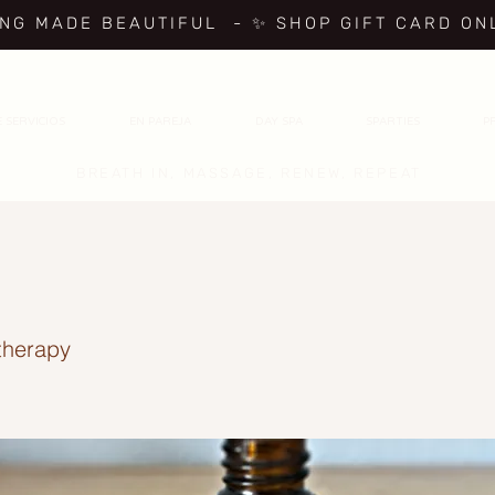
ING MADE BEAUTIFUL
- ✨ SHOP GIFT CARD ON
 SERVICIOS
EN PAREJA
DAY SPA
SPARTIES
P
BREATH IN, MASSAGE, RENEW, REPEAT
therapy