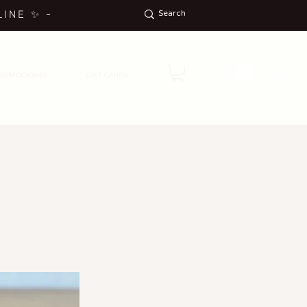
LINE
✨
-
ON
ROMOCIONES
GIFT CARDS