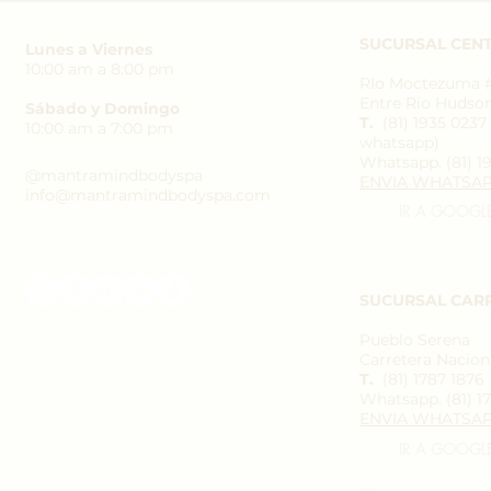
SUCURSAL CENT
Lunes a Viernes
10:00 am a 8:00 pm
RIo Moctezuma #3
Entre Rio Hudso
Sábado y Domingo
T.
(81) 1935 023
10:00 am a 7:00 pm
whatsapp)
Whatsapp.
(81) 1
@mantramindbodyspa
ENVIA WHATSA
info@mantramindbodyspa.com
IR A GOOGL
SUCURSAL CAR
Pueblo Serena
Carretera Naciona
T.
(81) 1787 1876
Whatsapp.
(81) 1
ENVIA WHATSA
IR A GOOGL