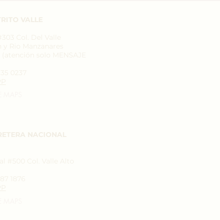
RITO VALLE
03 Col. Del Valle
n y Rio Manzanares
7 (atención solo MENSAJE
935 0237
PP
E MAPS
RETERA NACIONAL
l #500 Col. Valle Alto
787 1876
PP
E MAPS