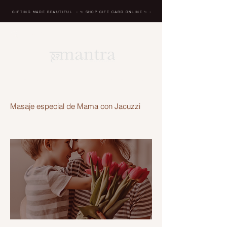
GIFTING MADE BEAUTIFUL
- ✨ SHOP GIFT CARD ONLINE
✨
-
BREATH IN, MASSAGE, RENEW, REPEAT
Masaje especial de Mama con Jacuzzi