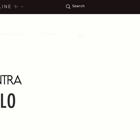
LINE
✨
-
ON
ROMOCIONES
GIFT CARDS
ALO