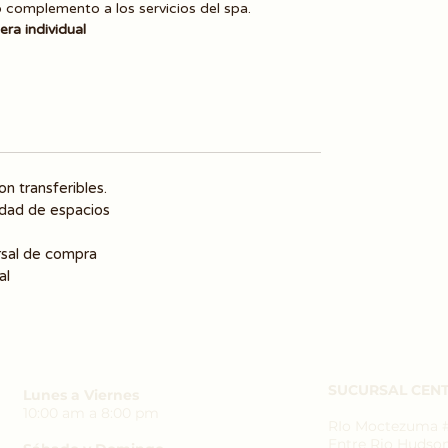
complemento a los servicios del spa.
ra individual
on transferibles.
lidad de espacios
ursal de compra
al
SUCURSAL CENT
Lunes a Viernes
10:00 am a 8:00 pm
RIo Moctezuma #3
Entre Rio Hudso