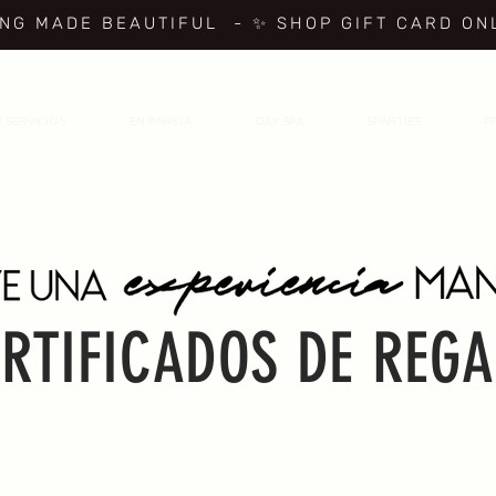
ING MADE BEAUTIFUL
- ✨ SHOP GIFT CARD ON
 SERVICIOS
EN PAREJA
DAY SPA
SPARTIES
P
BREATH IN, MASSAGE, RENEW, REPEAT
RTIFICADOS DE REG