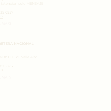
7 (atención solo MENSAJE
935 0237
PP
E MAPS
RETERA NACIONAL
l #500 Col. Valle Alto
787 1876
PP
E MAPS