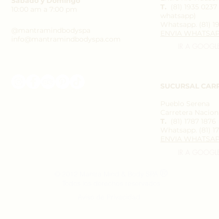
Sábado y Domingo
T.
(81) 1935 023
10:00 am a 7:00 pm
whatsapp)
Whatsapp.
(81) 1
@mantramindbodyspa
ENVIA WHATSA
info@mantramindbodyspa.com
IR A GOOGL
SUCURSAL CAR
Pueblo Serena
Carretera Naciona
T.
(81) 1787 1876
Whatsapp.
(81) 1
ENVIA WHATSA
IR A GOOGL
®
© 2012 Mantra Mind & Body SPA
Todos los derechos reservados
Aviso de Privacidad