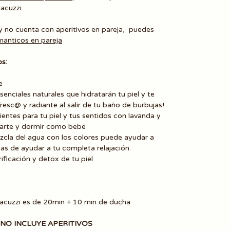
acuzzi.
pa y no cuenta con aperitivos en pareja, puedes
anticos en pareja
os:
te
enciales naturales que hidratarán tu piel y te
fresc@ y radiante al salir de tu baño de burbujas!
ientes para tu piel y tus sentidos con lavanda y
ajarte y dormir como bebe
zcla del agua con los colores puede ayudar a
as de ayudar a tu completa relajación.
ificación y detox de tu piel
e Jacuzzi es de 20min + 10 min de ducha
A NO INCLUYE APERITIVOS