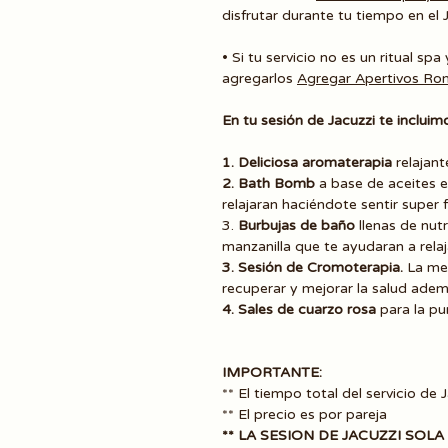
disfrutar durante tu tiempo en el J
• Si tu servicio no es un ritual s
agregarlos
Agregar Apertivos Rom
En tu sesión de Jacuzzi te incluim
1. Deliciosa aromaterapia
relajan
2. Bath Bomb
a base de aceites es
relajaran haciéndote sentir super 
3.
Burbujas de baño
llenas de nutr
manzanilla que te ayudaran a rel
3. Sesión de Cromoterapia.
La me
recuperar y mejorar la salud adem
4. Sales de cuarzo rosa
para la pur
IMPORTANTE:
** El tiempo total del servicio d
** El precio es por pareja
** LA SESION DE JACUZZI SOL