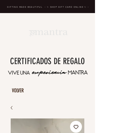
GIFTING MADE BEAUTIFUL
- ✨ SHOP GIFT CARD ONLINE
✨
-
BREATH IN, MASSAGE, RENEW, REPEAT
CERTIFICADOS DE REGALO
VOLVER