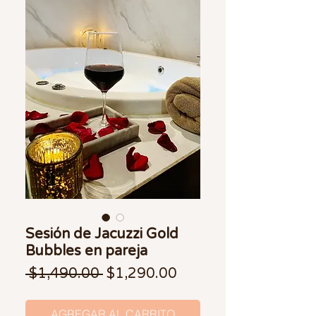
Sesión de Jacuzzi Gold
Bubbles en pareja
Precio
Precio de oferta
 $1,490.00 
$1,290.00
AGREGAR AL CARRITO