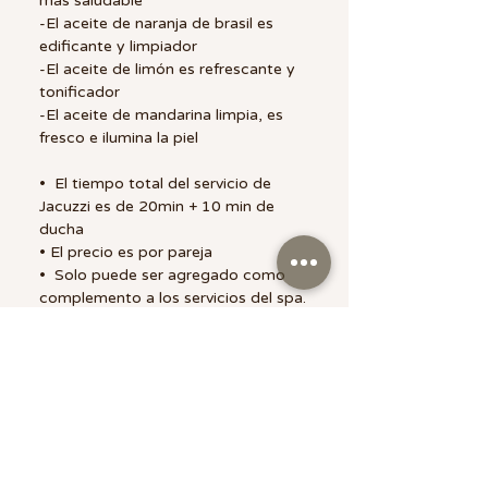
más saludable
-El aceite de naranja de brasil es
edificante y limpiador
-El aceite de limón es refrescante y
tonificador
-El aceite de mandarina limpia, es
fresco e ilumina la piel
• El tiempo total del servicio de
Jacuzzi es de 20min + 10 min de
ducha
• El precio es por pareja
• Solo puede ser agregado como
complemento a los servicios del spa.
** No es válida su compra de manera
individual **
POLITICA COMPRA
- Los Certificados de regalo no son
transferibles.