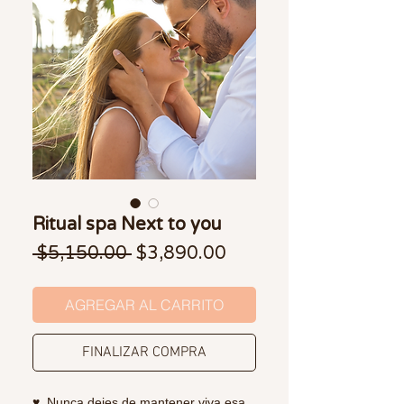
Ritual spa Next to you
Precio
Precio de oferta
 $5,150.00 
$3,890.00
AGREGAR AL CARRITO
FINALIZAR COMPRA
♥️ Nunca dejes de mantener viva esa