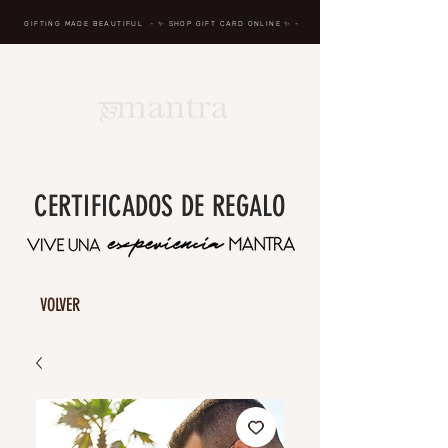
GIFTING MADE BEAUTIFUL
- ✨ SHOP GIFT CARD ONLINE
✨
-
BREATH IN, MASSAGE, RENEW, REPEAT
CERTIFICADOS DE REGALO
VOLVER