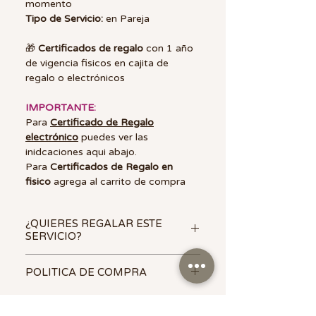
momento
Tipo de Servicio:
en Pareja
🎁
Certificados de regalo
con 1 año
de vigencia fisicos en cajita de
regalo o electrónicos
IMPORTANTE:
Para
Certificado de Regalo
electrónico
puedes ver las
inidcaciones aqui abajo.
Para
Certificados de Regalo en
fisico
agrega al carrito de compra
¿QUIERES REGALAR ESTE
SERVICIO?
🎁
Una
tarjeta de regalo SPA
POLITICA DE COMPRA
siempre sera uno de los mejores y
mas esperados regalos.
Tu tarjeta
- Los Certificados de regalo no son
de regalo (gift card) puede ser:
transferibles.