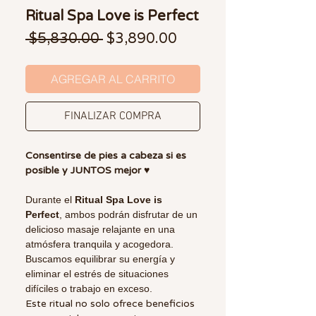
Ritual Spa Love is Perfect
Precio
Precio de oferta
 $5,830.00 
$3,890.00
AGREGAR AL CARRITO
FINALIZAR COMPRA
Consentirse de pies a cabeza si es
posible y JUNTOS mejor ♥️
Durante el
Ritual Spa Love is
Perfect
, ambos podrán disfrutar de un
delicioso masaje relajante en una
atmósfera tranquila y acogedora.
Buscamos equilibrar su energía y
eliminar el estrés de situaciones
difíciles o trabajo en exceso.
Este ritual no solo ofrece beneficios