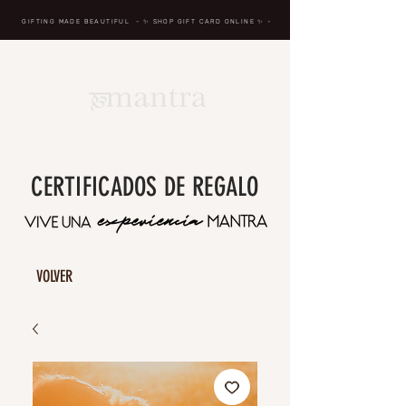
GIFTING MADE BEAUTIFUL
- ✨ SHOP GIFT CARD ONLINE
✨
-
BREATH IN, MASSAGE, RENEW, REPEAT
CERTIFICADOS DE REGALO
VOLVER