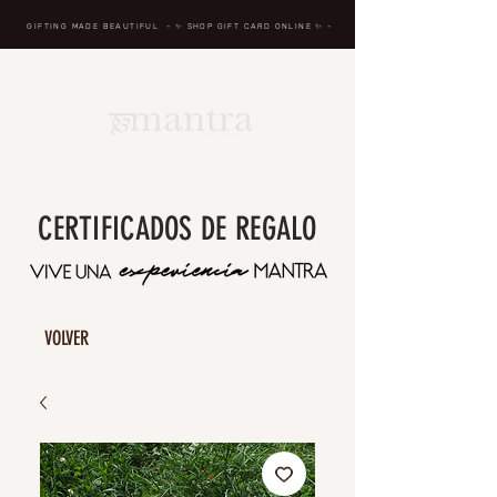
GIFTING MADE BEAUTIFUL
- ✨ SHOP GIFT CARD ONLINE
✨
-
BREATH IN, MASSAGE, RENEW, REPEAT
CERTIFICADOS DE REGALO
VOLVER