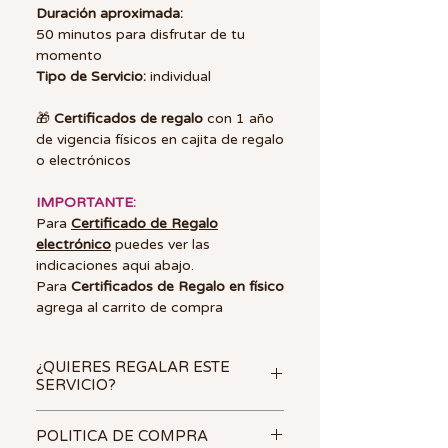
Duración aproximada:
50 minutos para disfrutar de tu
momento
Tipo de Servicio:
individual
🎁
Certificados de regalo
con 1 año
de vigencia físicos en cajita de regalo
o electrónicos
IMPORTANTE:
Para
Certificado de Regalo
electrónico
puedes ver las
indicaciones aqui abajo.
Para
Certificados de Regalo en físico
agrega al carrito de compra
¿QUIERES REGALAR ESTE
SERVICIO?
🎁
Una
tarjeta de regalo SPA
POLITICA DE COMPRA
siempre sera uno de los mejores y