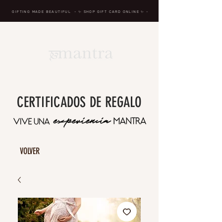
GIFTING MADE BEAUTIFUL
- ✨ SHOP GIFT CARD ONLINE
✨
-
BREATH IN, MASSAGE, RENEW, REPEAT
CERTIFICADOS DE REGALO
VOLVER