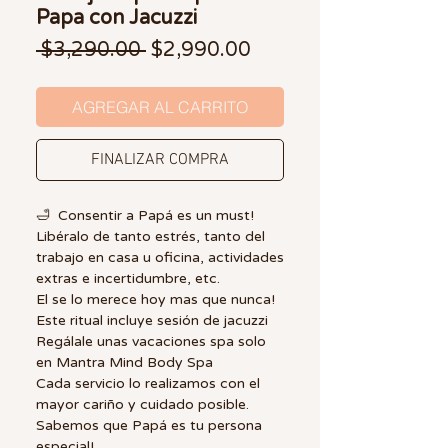
Papa con Jacuzzi
Precio
Precio de oferta
 $3,290.00 
$2,990.00
AGREGAR AL CARRITO
FINALIZAR COMPRA
🛁 Consentir a Papá es un must!
Libéralo de tanto estrés, tanto del
trabajo en casa u oficina, actividades
extras e incertidumbre, etc.
El se lo merece hoy mas que nunca!
Este ritual incluye sesión de jacuzzi
Regálale unas vacaciones spa solo
en Mantra Mind Body Spa
Cada servicio lo realizamos con el
mayor cariño y cuidado posible.
Sabemos que Papá es tu persona
especial!