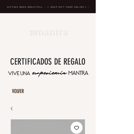
GIFTING MADE BEAUTIFUL
- ✨ SHOP GIFT CARD ONLINE
✨
-
BREATH IN, MASSAGE, RENEW, REPEAT
CERTIFICADOS DE REGALO
VOLVER