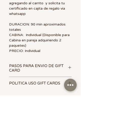
agregando al carrito y solicita tu
certificado en cajita de regalo via
whatsapp
DURACION: 90 min aproximados
totales
CABINA: Individual (Disponible para
Cabina en pareja adquiriendo 2
paquetes)
PRECIO: Individual
PASOS PARA ENVIO DE GIFT
CARD
🎁
Una
tarjeta de regalo SPA
POLITICA USO GIFT CARDS
siempre sera uno de los mejores y
mas esperados regalos.
Tu tarjeta
- Los Certificados de regalo no son
de regalo (gift card) puede ser:
transferibles.
- Previa cita / Sujeto a
🔸
Electrónica
: VIRTUAL Por e-
disponibilidad de espacios
mail.