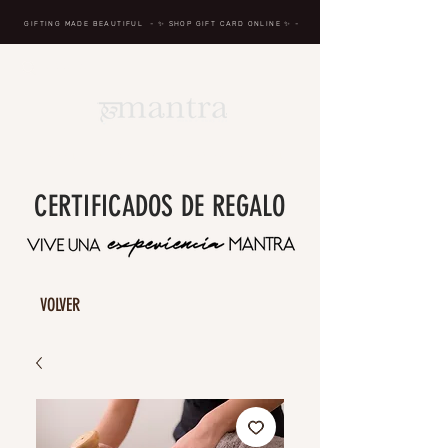
GIFTING MADE BEAUTIFUL
- ✨ SHOP GIFT CARD ONLINE
✨
-
BREATH IN, MASSAGE, RENEW, REPEAT
CERTIFICADOS DE REGALO
VOLVER