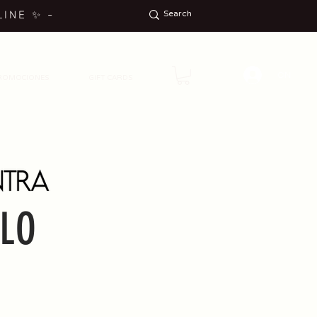
LINE
✨
-
ON
ROMOCIONES
GIFT CARDS
ALO