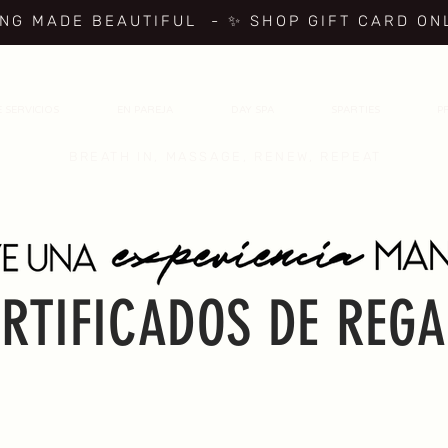
ING MADE BEAUTIFUL
- ✨ SHOP GIFT CARD ON
 SERVICIOS
EN PAREJA
DAY SPA
SPARTIES
P
BREATH IN, MASSAGE, RENEW, REPEAT
RTIFICADOS DE REG