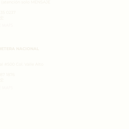
7 (atención solo MENSAJE
935 0237
PP
E MAPS
RETERA NACIONAL
l #500 Col. Valle Alto
787 1876
PP
E MAPS