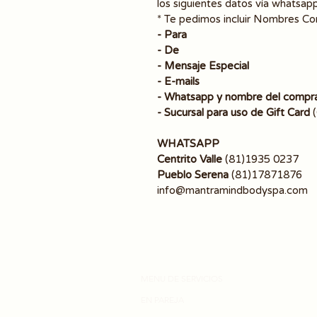
los siguientes datos vía whatsapp
* Te pedimos incluir Nombres C
- Para
- De
- Mensaje Especial
- E-mails
- Whatsapp y nombre del compr
- Sucursal para uso de Gift Card
WHATSAPP
Centrito Valle
(81)1935 0237
Pueblo Serena
(81)17871876
info@mantramindbodyspa.com
MENU DE SERVICIOS
EN PAREJA