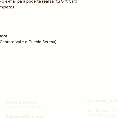
 o e-mail para poderte realizar tu Gift Card
ompletos
ador
(Centrito Valle o Pueblo Serena)
SUCURSAL CENT
Lunes a Viernes
10:00 am a 8:00 pm
RIo Moctezuma #3
Entre Rio Hudso
Sábado y Domingo