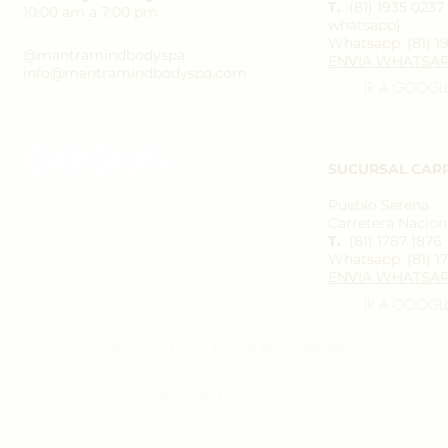
T.
(81) 1935 023
10:00 am a 7:00 pm
whatsapp)
Whatsapp.
(81) 1
@mantramindbodyspa
ENVIA WHATSA
info@mantramindbodyspa.com
IR A GOOGL
SUCURSAL CAR
Pueblo Serena
Carretera Naciona
T.
(81) 1787 1876
Whatsapp.
(81) 1
ENVIA WHATSA
IR A GOOGL
®
© 2012 Mantra Mind & Body SPA
Todos los derechos reservados
Aviso de Privacidad