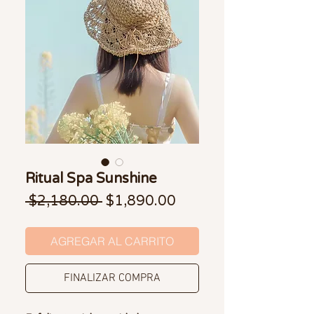
Ritual Spa Sunshine
Precio
Precio de oferta
 $2,180.00 
$1,890.00
AGREGAR AL CARRITO
FINALIZAR COMPRA