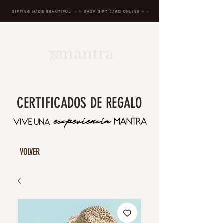
GIFTING MADE BEAUTIFUL
- ✨ SHOP GIFT CARD ONLINE
✨
-
BREATH IN, MASSAGE, RENEW, REPEAT
CERTIFICADOS DE REGALO
VOLVER