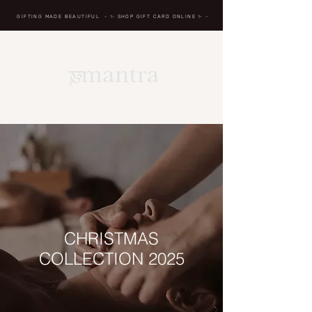
GIFTING MADE BEAUTIFUL
- ✨ SHOP GIFT CARD ONLINE
✨
-
BREATH IN, MASSAGE, RENEW, REPEAT
CHRISTMAS
COLLECTION 2025